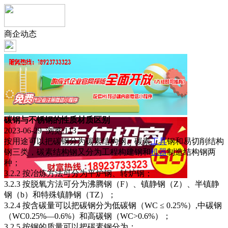
商企动态
碳钢与不锈钢的性质材质区别
2023-06-29 浏览:
113
按用途可以把碳钢分为碳素结构钢、碳素
工具
钢和易切削结构
钢三类，碳素结构钢又分为工程构建钢和
机器
制造结构钢两
种；
3.2.2 按冶炼方法可分为平炉钢、转炉钢；
3.2.3 按脱氧方法可分为沸腾钢（F）、镇静钢（Z）、半镇静
钢（b）和特殊镇静钢（TZ）；
3.2.4 按含碳量可以把碳钢分为低碳钢（WC ≤ 0.25%）,中碳钢
（WC0.25%—0.6%）和高碳钢（WC>0.6%）；
3.2.5 按钢的质量可以把碳素钢分为：