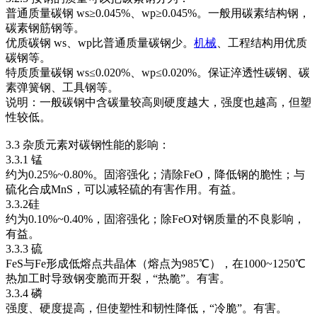
普通质量碳钢 ws≥0.045%、wp≥0.045%。一般用碳素结构钢，
碳素钢筋钢等。
优质碳钢 ws、wp比普通质量碳钢少。
机械
、工程结构用优质
碳钢等。
特质质量碳钢 ws≤0.020%、wp≤0.020%。保证淬透性碳钢、碳
素弹簧钢、工具钢等。
说明：一般碳钢中含碳量较高则硬度越大，强度也越高，但塑
性较低。
3.3 杂质元素对碳钢性能的影响：
3.3.1 锰
约为0.25%~0.80%。固溶强化；清除FeO，降低钢的脆性；与
硫化合成MnS，可以减轻硫的有害作用。有益。
3.3.2硅
约为0.10%~0.40%，固溶强化；除FeO对钢质量的不良影响，
有益。
3.3.3 硫
FeS与Fe形成低熔点共晶体（熔点为985℃），在1000~1250℃
热加工时导致钢变脆而开裂，“热脆”。有害。
3.3.4 磷
强度、硬度提高，但使塑性和韧性降低，“冷脆”。有害。